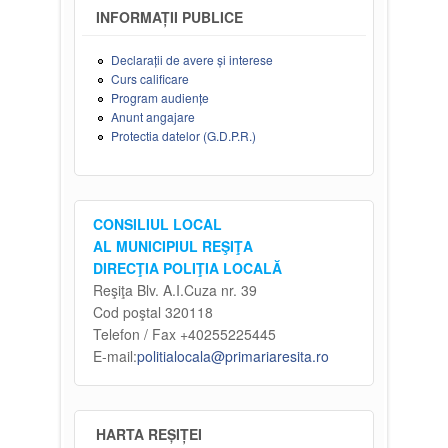
INFORMAȚII PUBLICE
Declarații de avere și interese
Curs calificare
Program audiențe
Anunt angajare
Protectia datelor (G.D.P.R.)
CONSILIUL LOCAL
AL MUNICIPIUL REŞIŢA
DIRECŢIA POLIŢIA LOCALĂ
Reşiţa Blv. A.I.Cuza nr. 39
Cod poştal 320118
Telefon / Fax +40255225445
E-mail:
politialocala@primariaresita.ro
HARTA REȘIȚEI