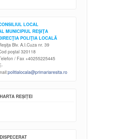
CONSILIUL LOCAL
AL MUNICIPIUL REŞIŢA
DIRECŢIA POLIŢIA LOCALĂ
Reşiţa Blv. A.I.Cuza nr. 39
Cod poştal 320118
Telefon / Fax +40255225445
E-
mail:
politialocala@primariaresita.ro
HARTA REȘIȚEI
DISPECERAT