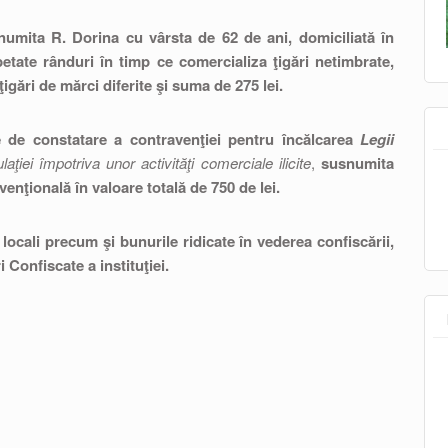
pe numita R. Dorina cu vârsta de 62 de ani, domiciliată în
petate rânduri în timp ce comercializa ţigări netimbrate,
igări de mărci diferite şi suma de 275 lei.
e de constatare a contravenţiei pentru încălcarea
Legii
laţiei împotriva unor activităţi comerciale ilicite
,
susnumita
nţională în valoare totală de 750 de lei.
locali precum şi bunurile ridicate în vederea confiscării,
Confiscate a instituţiei.