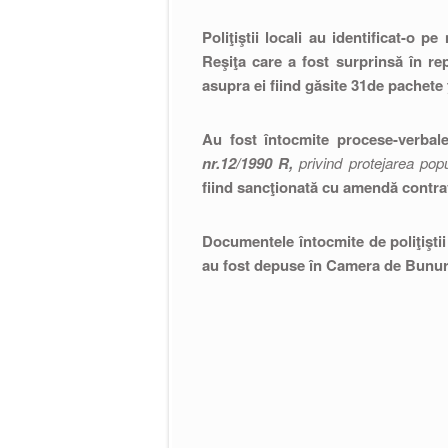
Poliţiştii locali au identificat-o 
Reşiţa care a fost surprinsă în re
asupra ei fiind găsite 31de pachete ţ
Au fost întocmite procese-verbal
nr.12/1990 R,
privind protejarea popu
fiind sancţionată cu amendă contrave
Documentele întocmite de poliţiştii 
au fost depuse în Camera de Bunuri 