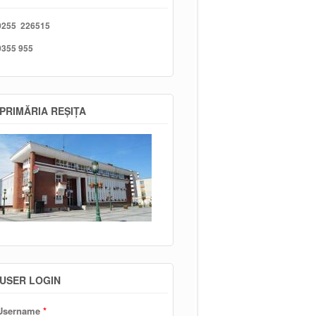
0255 226515
0355 955
PRIMĂRIA REȘIȚA
USER LOGIN
Username
*