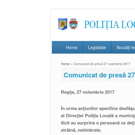
Home
Legislație
Noutăți le
Home
» Comunicat de presă 27 noiembrie 2017
You are here
Comunicat de presă 27
Reşiţa, 27 noiembrie 2017
În urma acţiunilor specifice desfăşu
al Direcţiei Poliţia Locală a munici
ilicit au surprins o persoană ce deţ
străină, netimbrate.