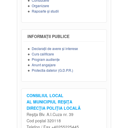
Conducere
Organizare
Rapoarte și studii
INFORMAȚII PUBLICE
Declarații de avere și interese
Curs calificare
Program audiențe
Anunt angajare
Protectia datelor (G.D.P.R.)
CONSILIUL LOCAL
AL MUNICIPIUL REŞIŢA
DIRECŢIA POLIŢIA LOCALĂ
Reşiţa Blv. A.I.Cuza nr. 39
Cod poştal 320118
Telefon / Fax +40255225445