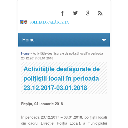
Home
» Activităţile desfăşurate de poliţiştii locali în perioada
You are here
23.12.2017-03.01.2018
Activităţile desfăşurate de
poliţiştii locali în perioada
23.12.2017-03.01.2018
Reşiţa, 04 ianuarie 2018
În perioada 23.12.2017 – 03.01.2018, poliţiştii locali
din cadrul Direcţiei Poliţia Locală a municipiului